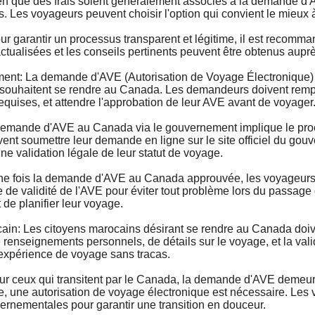
que des frais soient généralement associés à la demande d'AVE
s. Les voyageurs peuvent choisir l'option qui convient le mieux à
r garantir un processus transparent et légitime, il est recom
 actualisées et les conseils pertinents peuvent être obtenus aup
: La demande d'AVE (Autorisation de Voyage Électronique) 
 souhaitent se rendre au Canada. Les demandeurs doivent remplir
requises, et attendre l'approbation de leur AVE avant de voyager
nde d'AVE au Canada via le gouvernement implique le process
nt soumettre leur demande en ligne sur le site officiel du gouve
ne validation légale de leur statut de voyage.
fois la demande d'AVE au Canada approuvée, les voyageurs doiv
de de validité de l'AVE pour éviter tout problème lors du passage
 de planifier leur voyage.
: Les citoyens marocains désirant se rendre au Canada doiv
 renseignements personnels, de détails sur le voyage, et la vali
e expérience de voyage sans tracas.
 ceux qui transitent par le Canada, la demande d'AVE demeure
e, une autorisation de voyage électronique est nécessaire. Les
nementales pour garantir une transition en douceur.