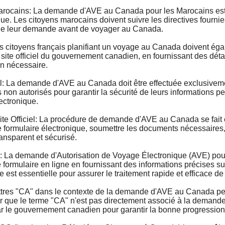
cains: La demande d'AVE au Canada pour les Marocains est u
que. Les citoyens marocains doivent suivre les directives fourni
n de leur demande avant de voyager au Canada.
itoyens français planifiant un voyage au Canada doivent ég
e site officiel du gouvernement canadien, en fournissant des déta
on nécessaire.
 La demande d'AVE au Canada doit être effectuée exclusivement
 non autorisés pour garantir la sécurité de leurs informations p
ectronique.
Officiel: La procédure de demande d'AVE au Canada se fait ent
ormulaire électronique, soumettre les documents nécessaires, et
ransparent et sécurisé.
 demande d'Autorisation de Voyage Électronique (AVE) pour le
ormulaire en ligne en fournissant des informations précises sur l
 est essentielle pour assurer le traitement rapide et efficace d
s "CA" dans le contexte de la demande d'AVE au Canada peuven
er que le terme "CA" n'est pas directement associé à la deman
par le gouvernement canadien pour garantir la bonne progressio