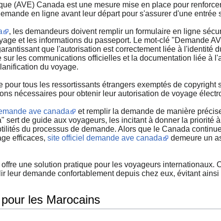
que (AVE) Canada est une mesure mise en place pour renforcer la 
demande en ligne avant leur départ pour s'assurer d'une entré
a
, les demandeurs doivent remplir un formulaire en ligne sécur
oyage et les informations du passeport. Le mot-clé "Demande A
antissant que l'autorisation est correctement liée à l'identité d
sur les communications officielles et la documentation liée à l'
anification du voyage.
 pour tous les ressortissants étrangers exemptés de copyright 
ions nécessaires pour obtenir leur autorisation de voyage électr
emande ave canada
et remplir la demande de manière précise
rt de guide aux voyageurs, les incitant à donner la priorité à c
btilités du processus de demande. Alors que le Canada continu
age efficaces,
site officiel demande ave canada
demeure un asp
re une solution pratique pour les voyageurs internationaux. C
ir leur demande confortablement depuis chez eux, évitant ains
our les Marocains