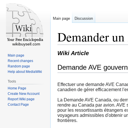
Main page
Discussion
Demander un
wikibuysell.com
Wiki Article
Main page
Recent changes
Demande AVE gouvern
Random page
Help about MediaWiki
Tools
Effectuer une demande AVE Canada
Home Page
canadien de gérer efficacement l'en
Create New Account
Report Wiki page
La Demande AVE Canada, ou demand
Contact Page
rendre au Canada par avion. AVE sig
pour les ressortissants étrangers
voyageurs admissibles d'obtenir une
frontières.