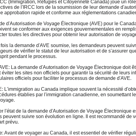
(Immigration, Réfugiés et Citoyenneté Canada) joue un rôle 
ctives de l'IRCC lors de la soumission de leur demande d'autor
une approbation rapide et conforme aux réglementations canadie
'Autorisation de Voyage Électronique (AVE) pour le Canada e
ivent se conformer aux exigences gouvernementales en remplissa
cter toutes les directives pour obtenir leur autorisation de voyag
is la demande d'AVE soumise, les demandeurs peuvent suivre l
s de vérifier le statut de leur autorisation et de s'assurer que
esprit pendant le processus.
La demande d'Autorisation de Voyage Électronique doit être e
iter les sites non officiels pour garantir la sécurité de leurs
mulaires officiels pour faciliter le processus de demande d'AVE.
'immigration au Canada implique souvent la nécessité d'obten
édures établies par l'immigration canadienne, en soumettant leur
voyage.
l'état de la demande d'Autorisation de Voyage Électronique est
uvent suivre son évolution en ligne. Il est recommandé de vér
rt prévu.
Avant de voyager au Canada, il est essentiel de vérifier régul